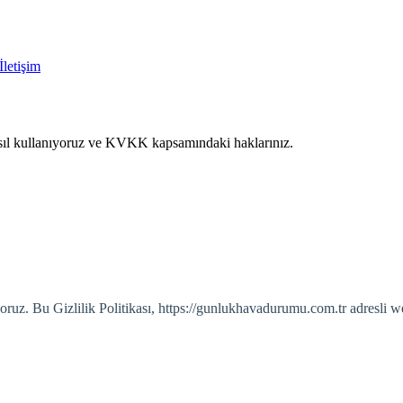
İletişim
nasıl kullanıyoruz ve KVKK kapsamındaki haklarınız.
z. Bu Gizlilik Politikası, https://gunlukhavadurumu.com.tr adresli web s