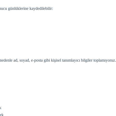
unucu günlüklerine kaydedilebilir:
edenle ad, soyad, e-posta gibi kişisel tanımlayıcı bilgiler toplamıyoruz.
k
mek