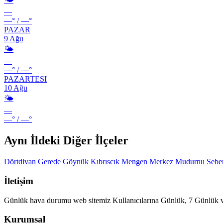
—
—°
/
—°
PAZAR
9 Ağu
🌤️
—
—°
/
—°
PAZARTESI
10 Ağu
🌤️
—
—°
/
—°
Aynı İldeki Diğer İlçeler
Dörtdivan
Gerede
Göynük
Kıbrıscık
Mengen
Merkez
Mudurnu
Sebe
İletişim
Günlük hava durumu web sitemiz Kullanıcılarına Günlük, 7 Günlük ve
Kurumsal