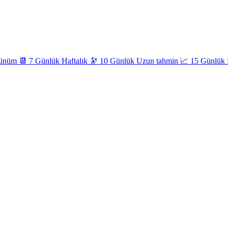
×
Yeniçağa
Hava durumu →
rünüm
📆
7 Günlük
Haftalık
🔭
10 Günlük
Uzun tahmin
📈
15 Günlük