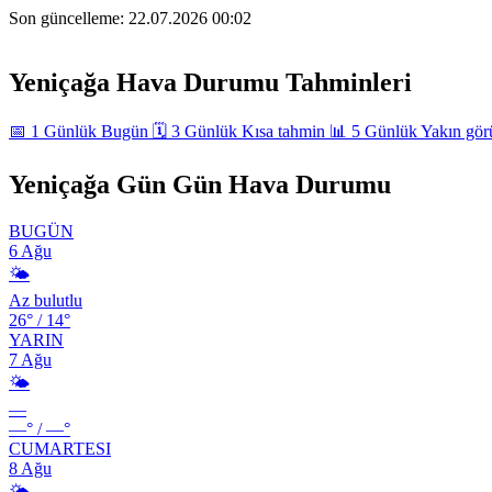
Son güncelleme:
22.07.2026 00:02
+
Yeniçağa Hava Durumu Tahminleri
−
📅
1 Günlük
Bugün
🗓️
3 Günlük
Kısa tahmin
📊
5 Günlük
Yakın gö
Yeniçağa Gün Gün Hava Durumu
BUGÜN
6 Ağu
🌤️
Az bulutlu
26°
/
14°
YARIN
7 Ağu
🌤️
—
—°
/
—°
CUMARTESI
8 Ağu
🌤️