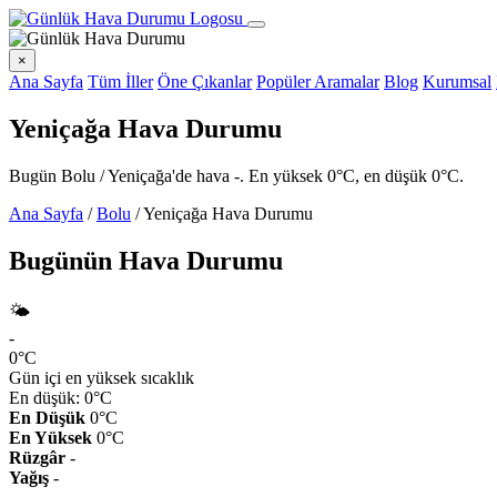
×
Ana Sayfa
Tüm İller
Öne Çıkanlar
Popüler Aramalar
Blog
Kurumsal
Yeniçağa Hava Durumu
Bugün Bolu / Yeniçağa'de hava -. En yüksek 0°C, en düşük 0°C.
Ana Sayfa
/
Bolu
/
Yeniçağa Hava Durumu
Bugünün Hava Durumu
🌤️
-
0°C
Gün içi en yüksek sıcaklık
En düşük: 0°C
En Düşük
0°C
En Yüksek
0°C
Rüzgâr
-
Yağış
-