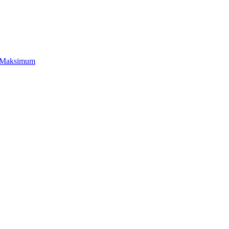
Leaflet
|
©
OpenStreetMap
Maksimum