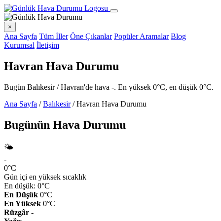
×
Ana Sayfa
Tüm İller
Öne Çıkanlar
Popüler Aramalar
Blog
Kurumsal
İletişim
Havran Hava Durumu
Bugün Balıkesir / Havran'de hava -. En yüksek 0°C, en düşük 0°C.
Ana Sayfa
/
Balıkesir
/
Havran Hava Durumu
Bugünün Hava Durumu
🌤️
-
0°C
Gün içi en yüksek sıcaklık
En düşük: 0°C
En Düşük
0°C
En Yüksek
0°C
Rüzgâr
-