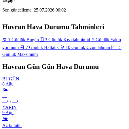
Yağış
-
Son güncelleme:
25.07.2026 00:02
Leaflet
|
©
OpenStreetMap
×
+
Havran
Hava durumu →
Havran Hava Durumu Tahminleri
−
📅
1 Günlük
Bugün
🗓️
3 Günlük
Kısa tahmin
📊
5 Günlük
Yakın
görünüm
📆
7 Günlük
Haftalık
🔭
10 Günlük
Uzun tahmin
📈
15
Günlük
Maksimum
Havran Gün Gün Hava Durumu
BUGÜN
8 Ağu
🌤️
—
—°
/
—°
YARIN
9 Ağu
🌤️
Az bulutlu