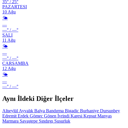
35°
/
25°
PAZARTESI
10 Ağu
🌤️
—
—°
/
—°
SALI
11 Ağu
🌤️
—
—°
/
—°
ÇARŞAMBA
12 Ağu
🌤️
—
—°
/
—°
Aynı İldeki Diğer İlçeler
Altıeylül
Ayvalık
Balya
Bandırma
Bigadiç
Burhaniye
Dursunbey
Edremit
Erdek
Gömeç
Gönen
İvrindi
Karesi
Kepsut
Manyas
Marmara
Savaştepe
Sındırgı
Susurluk