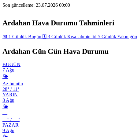
Son güncelleme:
23.07.2026 00:00
+
Ardahan Hava Durumu Tahminleri
−
📅
1 Günlük
Bugün
🗓️
3 Günlük
Kısa tahmin
📊
5 Günlük
Yakın gö
Ardahan Gün Gün Hava Durumu
BUGÜN
7 Ağu
🌤️
Az bulutlu
28°
/
11°
YARIN
8 Ağu
🌤️
—
—°
/
—°
PAZAR
9 Ağu
🌤️