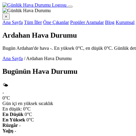
×
Ana Sayfa
Tüm İller
Öne Çıkanlar
Popüler Aramalar
Blog
Kurumsal
Ardahan Hava Durumu
Bugün Ardahan'de hava -. En yüksek 0°C, en düşük 0°C. Günlük detay s
Ana Sayfa
/
Ardahan Hava Durumu
Bugünün Hava Durumu
🌤️
-
0°C
Gün içi en yüksek sıcaklık
En düşük: 0°C
En Düşük
0°C
En Yüksek
0°C
Rüzgâr
-
Yağış
-