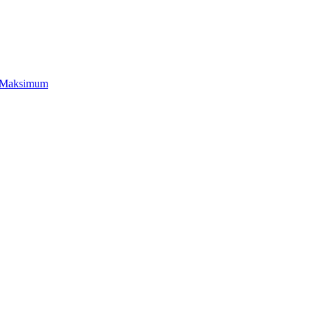
Leaflet
|
©
OpenStreetMap
Maksimum