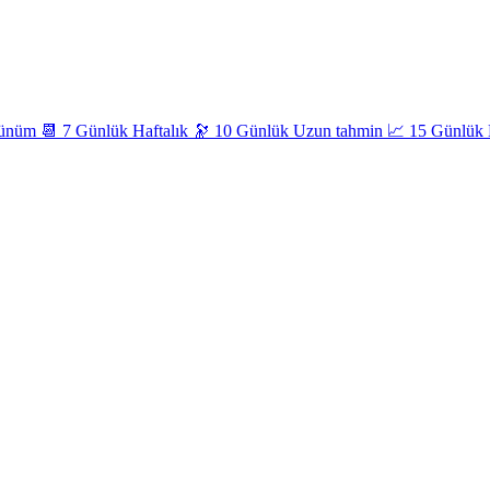
rünüm
📆
7 Günlük
Haftalık
🔭
10 Günlük
Uzun tahmin
📈
15 Günlük