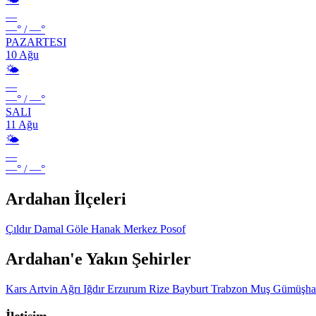
—
—°
/
—°
PAZARTESI
10 Ağu
🌤️
—
—°
/
—°
SALI
11 Ağu
🌤️
—
—°
/
—°
Ardahan İlçeleri
Çıldır
Damal
Göle
Hanak
Merkez
Posof
Ardahan'e Yakın Şehirler
Kars
Artvin
Ağrı
Iğdır
Erzurum
Rize
Bayburt
Trabzon
Muş
Gümüşh