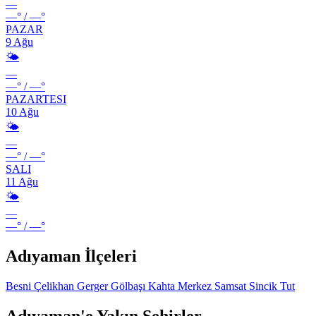
—
—°
/
—°
PAZAR
9 Ağu
🌤️
—
—°
/
—°
PAZARTESI
10 Ağu
🌤️
—
—°
/
—°
SALI
11 Ağu
🌤️
—
—°
/
—°
Adıyaman İlçeleri
Besni
Çelikhan
Gerger
Gölbaşı
Kahta
Merkez
Samsat
Sincik
Tut
Adıyaman'e Yakın Şehirler