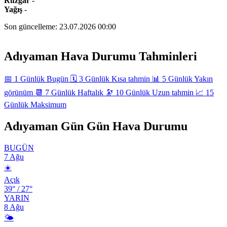
Rüzgâr
-
Yağış
-
Son güncelleme:
23.07.2026 00:00
Leaflet
|
©
OpenStreetMap
+
Adıyaman Hava Durumu Tahminleri
−
📅
1 Günlük
Bugün
🗓️
3 Günlük
Kısa tahmin
📊
5 Günlük
Yakın
görünüm
📆
7 Günlük
Haftalık
🔭
10 Günlük
Uzun tahmin
📈
15
Günlük
Maksimum
Adıyaman Gün Gün Hava Durumu
BUGÜN
7 Ağu
☀️
Açık
39°
/
27°
YARIN
8 Ağu
🌤️