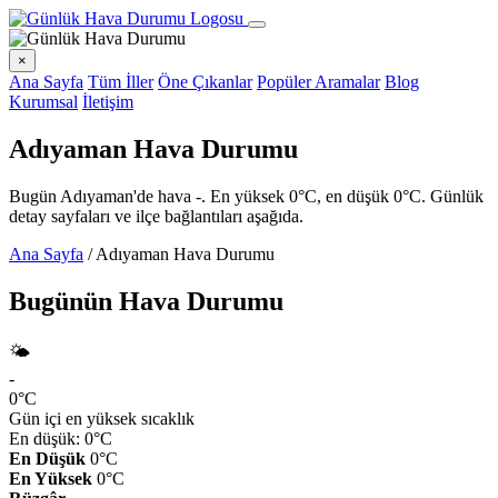
×
Ana Sayfa
Tüm İller
Öne Çıkanlar
Popüler Aramalar
Blog
Kurumsal
İletişim
Adıyaman Hava Durumu
Bugün Adıyaman'de hava -. En yüksek 0°C, en düşük 0°C. Günlük
detay sayfaları ve ilçe bağlantıları aşağıda.
Ana Sayfa
/
Adıyaman Hava Durumu
Bugünün Hava Durumu
🌤️
-
0°C
Gün içi en yüksek sıcaklık
En düşük: 0°C
En Düşük
0°C
En Yüksek
0°C